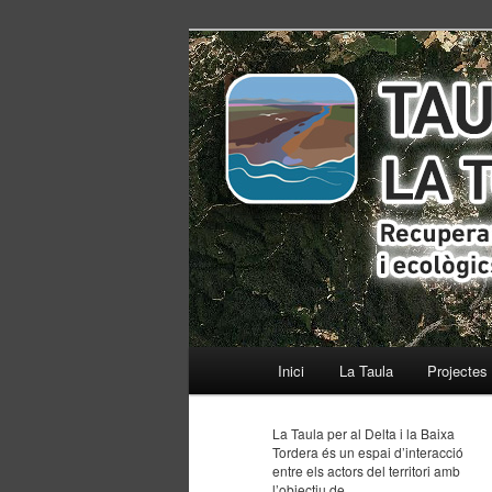
Recuperant els equilibris social
ISACC TorDel
Menú
Inici
Ir
Ir
La Taula
Projectes
principal
al
al
La Taula per al Delta i la Baixa
Tordera és un espai d’interacció
contenido
contenido
entre els actors del territori amb
l’objectiu de