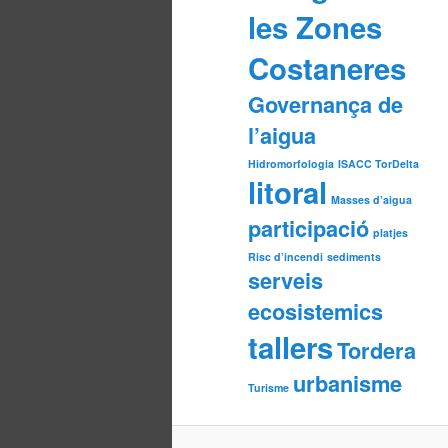
les Zones
Costaneres
Governança de
l’aigua
Hidromorfologia
ISACC TorDelta
litoral
Masses d’aigua
participació
platjes
Risc d’incendi
sediments
serveis
ecosistemics
tallers
Tordera
urbanisme
Turisme