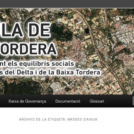
s i ecològics del Delta i de la Baixa Tordera
ta
Xarxa de Governança
Documentació
Glossari
ARCHIVO DE LA ETIQUETA:
MASSES D’AIGUA