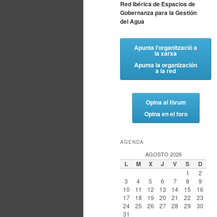
Red Ibérica de Espacios de
Gobernanza para la Gestión
del Agua
Apunta l'organització a
la xarxa
Apunta la organización
a la red
Opina al fòrum
Opina en el foro
AGENDA
AGOSTO 2026
L
M
X
J
V
S
D
1
2
3
4
5
6
7
8
9
10
11
12
13
14
15
16
17
18
19
20
21
22
23
24
25
26
27
28
29
30
31