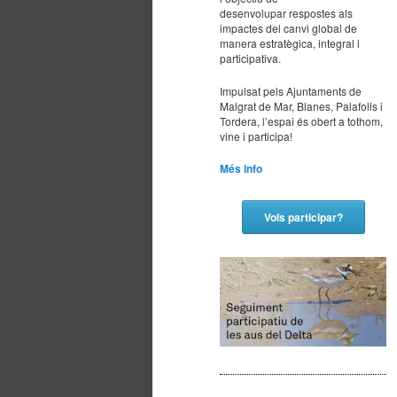
desenvolupar respostes als
principal
secundario
impactes del canvi global de
manera estratègica, integral i
participativa.
Impulsat pels Ajuntaments de
Malgrat de Mar, Blanes, Palafolls i
Tordera, l’espai és obert a tothom,
vine i participa!
Més info
Vols participar?