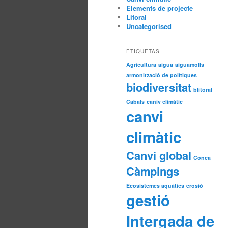
Elements de projecte
Litoral
Uncategorised
ETIQUETAS
Agricultura
aigua
aiguamolls
armonització de polìtiques
biodiversitat
blitoral
Cabals
caniv climàtic
canvi
climàtic
Canvi global
Conca
Càmpings
Ecosistemes aquàtics
erosió
gestió
Intergada de