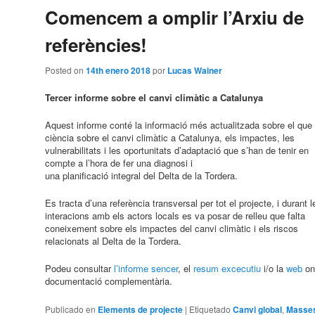
Comencem a omplir l’Arxiu de
referències!
Posted on
14th enero 2018
por
Lucas Wainer
Tercer informe sobre el canvi climàtic a Catalunya
Aquest informe conté la informació més actualitzada sobre el que 
ciència sobre el canvi climàtic a Catalunya, els impactes, les
vulnerabilitats i les oportunitats d’adaptació que s’han de tenir en
compte a l’hora de fer una diagnosi i
una planificació integral del Delta de la Tordera.
Es tracta d’una referència transversal per tot el projecte, i durant l
interacions amb els actors locals es va posar de relleu que falta
coneixement sobre els impactes del canvi climàtic i els riscos
relacionats al Delta de la Tordera.
Podeu consultar
l’informe sencer
, el
resum excecutiu
i/o la
web
on 
documentació complementària.
Publicado en
Elements de projecte
|
Etiquetado
Canvi global
,
Masses