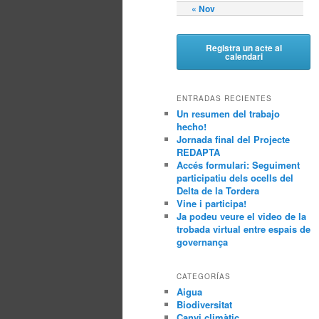
« Nov
Registra un acte al
calendari
ENTRADAS RECIENTES
Un resumen del trabajo
hecho!
Jornada final del Projecte
REDAPTA
Accés formulari: Seguiment
participatiu dels ocells del
Delta de la Tordera
Vine i participa!
Ja podeu veure el video de la
trobada virtual entre espais de
governança
CATEGORÍAS
Aigua
Biodiversitat
Canvi climàtic