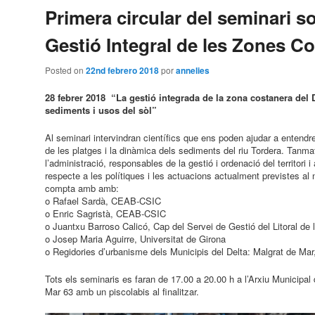
Primera circular del seminari so
Gestió Integral de les Zones C
Posted on
22nd febrero 2018
por
annelies
28 febrer 2018
“La gestió integrada de la zona costanera del 
sediments i usos del sòl”
Al seminari intervindran científics que ens poden ajudar a entendr
de les platges i la dinàmica dels sediments del riu Tordera. Ta
l’administració, responsables de la gestió i ordenació del territori 
respecte a les polítiques i les actuacions actualment previstes al n
compta amb amb:
o Rafael Sardà, CEAB-CSIC
o Enric Sagristà, CEAB-CSIC
o Juantxu Barroso Calicó, Cap del Servei de Gestió del Litoral de 
o Josep Maria Aguirre, Universitat de Girona
o Regidories d’urbanisme dels Municipis del Delta: Malgrat de Mar,
Tots els seminaris es faran de 17.00 a 20.00 h a l’Arxiu Municipal 
Mar 63 amb un piscolabis al finalitzar.