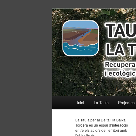
Recuperant els equilibris social
ISACC TorDel
Menú
Inici
Ir
Ir
La Taula
Projectes
principal
al
al
La Taula per al Delta i la Baixa
Tordera és un espai d’interacció
contenido
contenido
entre els actors del territori amb
l’objectiu de