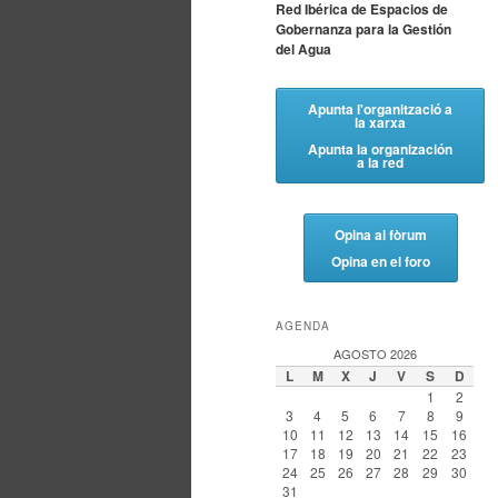
Red Ibérica de Espacios de
Gobernanza para la Gestión
del Agua
Apunta l'organització a
la xarxa
Apunta la organización
a la red
Opina al fòrum
Opina en el foro
AGENDA
AGOSTO 2026
L
M
X
J
V
S
D
1
2
3
4
5
6
7
8
9
10
11
12
13
14
15
16
17
18
19
20
21
22
23
24
25
26
27
28
29
30
31