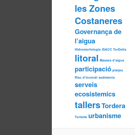
les Zones
Costaneres
Governança de
l’aigua
Hidromorfologia
ISACC TorDelta
litoral
Masses d’aigua
participació
platjes
Risc d’incendi
sediments
serveis
ecosistemics
tallers
Tordera
urbanisme
Turisme