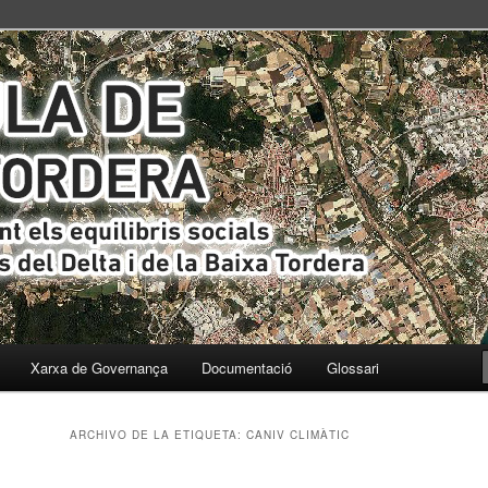
s i ecològics del Delta i de la Baixa Tordera
ta
Xarxa de Governança
Documentació
Glossari
ARCHIVO DE LA ETIQUETA:
CANIV CLIMÀTIC