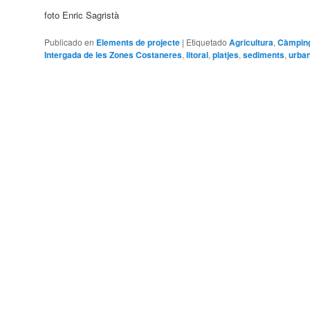
foto Enric Sagristà
Publicado en
Elements de projecte
|
Etiquetado
Agricultura
,
Càmpin
Intergada de les Zones Costaneres
,
litoral
,
platjes
,
sediments
,
urba