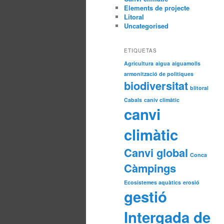
Elements de projecte
Litoral
Uncategorised
ETIQUETAS
Agricultura
aigua
aiguamolls
armonització de polìtiques
biodiversitat
blitoral
Cabals
caniv climàtic
canvi
climàtic
Canvi global
Conca
Càmpings
Ecosistemes aquàtics
erosió
gestió
Intergada de