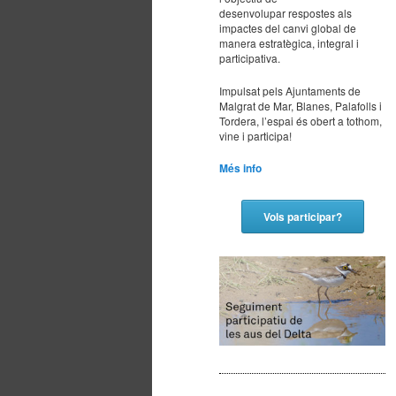
desenvolupar respostes als
principal
secundario
impactes del canvi global de
manera estratègica, integral i
participativa.
Impulsat pels Ajuntaments de
Malgrat de Mar, Blanes, Palafolls i
Tordera, l’espai és obert a tothom,
vine i participa!
Més info
Vols participar?