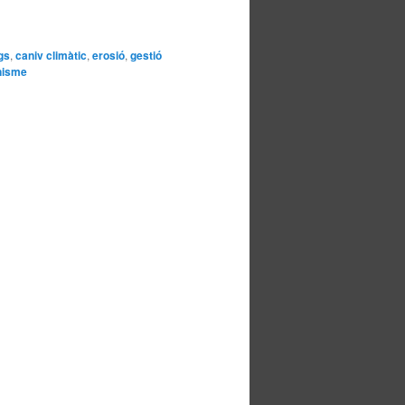
gs
,
caniv climàtic
,
erosió
,
gestió
nisme