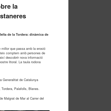
bre la
ostaneres
Delta de la Tordera: dinàmica de
e millor que passa amb la erosió
nmateix comptem amb persones de
i així descobrir nova informació
ostre litoral. La taula rodona
la Generalitat de Catalunya
 Tordera, Palafolls, Blanes.
de Malgrat de Mar al Carrer del