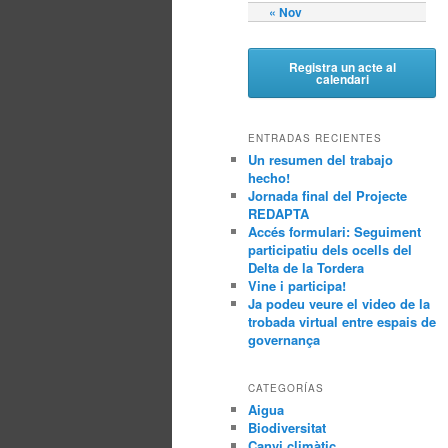
« Nov
Registra un acte al
calendari
ENTRADAS RECIENTES
Un resumen del trabajo
hecho!
Jornada final del Projecte
REDAPTA
Accés formulari: Seguiment
participatiu dels ocells del
Delta de la Tordera
Vine i participa!
Ja podeu veure el video de la
trobada virtual entre espais de
governança
CATEGORÍAS
Aigua
Biodiversitat
Canvi climàtic