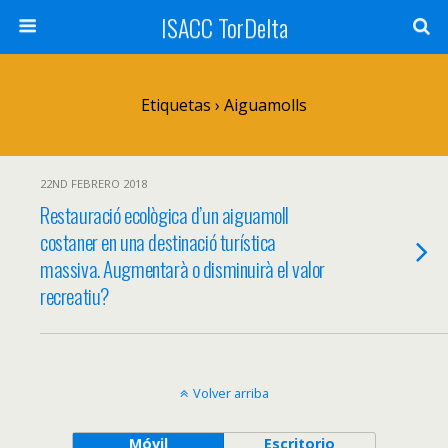
ISACC TorDelta
Etiquetas › Aiguamolls
22ND FEBRERO 2018
Restauració ecològica d’un aiguamoll
costaner en una destinació turística
massiva. Augmentarà o disminuirà el valor
recreatiu?
Volver arriba
Móvil
Escritorio