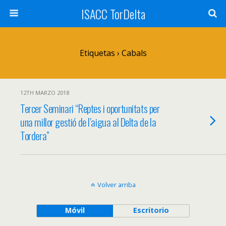
ISACC TorDelta
Etiquetas › Cabals
12TH MARZO 2018
Tercer Seminari “Reptes i oportunitats per
una millor gestió de l’aigua al Delta de la
Tordera”
Volver arriba
Móvil
Escritorio