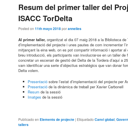
Resum del primer taller del Pro
ISACC TorDelta
Posted on
11th mayo 2018
por
annelies
Al primer taller,
organitzat el dia 07 maig 2018 a la Biblioteca de 
d’implementació del projecte i unes pautes de com incrementar l’i
mitjançant la eina web, on es pot compartir informació i aportar a
breu introducció, els participants van involucrar-se en un taller de
concretar un escenari de gestió del Delta de la Tordera d’aquí a 
vam identificar una serie d’objectius estratégics que van donar f
Delta volem.
Presentació
sobre l’estat d’implementació del projecte per 
Presentació
de la dinàmica de treball per Xavier Carbonell
Resum
de la sessió
Imatges
de la sessió
Publicado en
Elements de projecte
|
Etiquetado
Canvi global
,
Govern
tallers