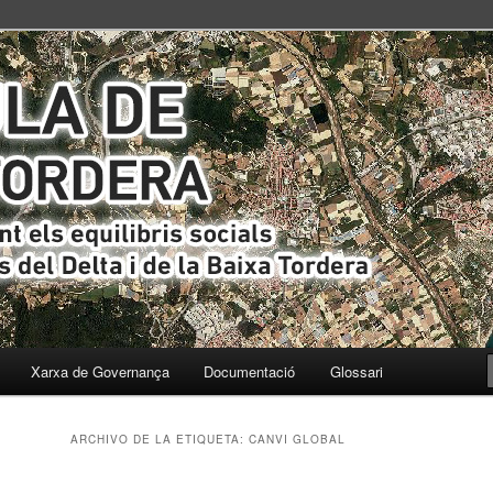
s i ecològics del Delta i de la Baixa Tordera
ta
Xarxa de Governança
Documentació
Glossari
ARCHIVO DE LA ETIQUETA:
CANVI GLOBAL