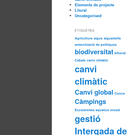
Elements de projecte
Litoral
Uncategorised
ETIQUETAS
Agricultura
aigua
aiguamolls
armonització de polìtiques
biodiversitat
blitoral
Cabals
caniv climàtic
canvi
climàtic
Canvi global
Conca
Càmpings
Ecosistemes aquàtics
erosió
gestió
Intergada de