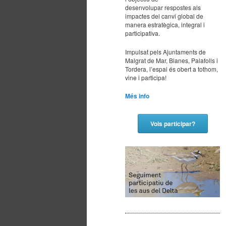
desenvolupar respostes als
principal
secundario
impactes del canvi global de
manera estratègica, integral i
participativa.
Impulsat pels Ajuntaments de
Malgrat de Mar, Blanes, Palafolls i
Tordera, l’espai és obert a tothom,
vine i participa!
Més info
Vols participar?