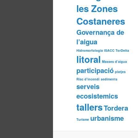
les Zones
Costaneres
Governança de
l’aigua
Hidromorfologia
ISACC TorDelta
litoral
Masses d’aigua
participació
platjes
Risc d’incendi
sediments
serveis
ecosistemics
tallers
Tordera
urbanisme
Turisme