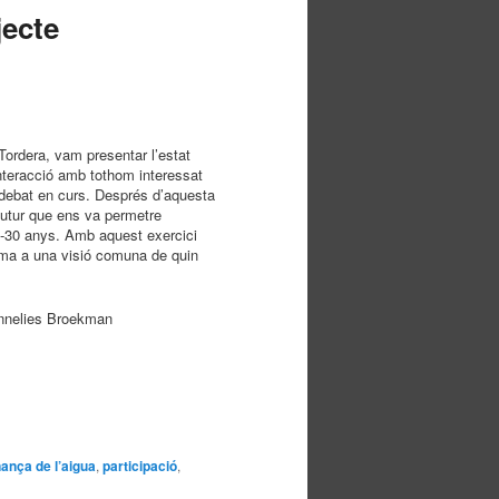
jecte
Tordera, vam presentar l’estat
nteracció amb tothom interessat
l debat en curs. Després d’aquesta
 futur que ens va permetre
25-30 anys. Amb aquest exercici
orma a una visió comuna de quin
Annelies Broekman
ança de l’aigua
,
participació
,