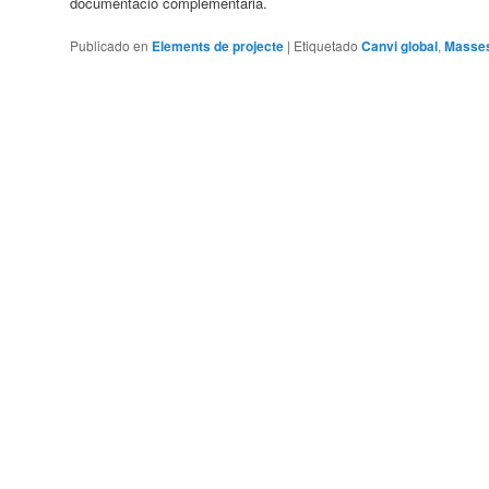
documentació complementària.
Publicado en
Elements de projecte
|
Etiquetado
Canvi global
,
Masses