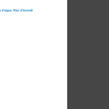
 d’aigua
,
Risc d’incendi