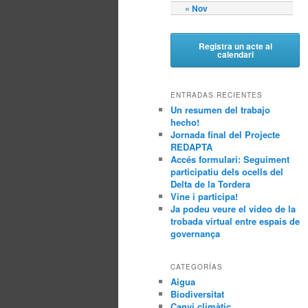
« Nov
Registra un acte al
calendari
ENTRADAS RECIENTES
Un resumen del trabajo
hecho!
Jornada final del Projecte
REDAPTA
Accés formulari: Seguiment
participatiu dels ocells del
Delta de la Tordera
Vine i participa!
Ja podeu veure el video de la
trobada virtual entre espais de
governança
CATEGORÍAS
Aigua
Biodiversitat
Canvi climàtic