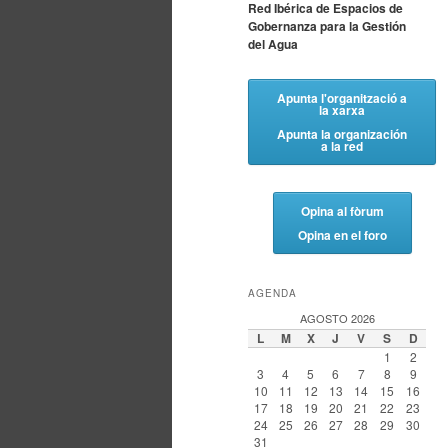
Red Ibérica de Espacios de
Gobernanza para la Gestión
del Agua
Apunta l'organització a
la xarxa
Apunta la organización
a la red
Opina al fòrum
Opina en el foro
AGENDA
AGOSTO 2026
L
M
X
J
V
S
D
1
2
3
4
5
6
7
8
9
10
11
12
13
14
15
16
17
18
19
20
21
22
23
24
25
26
27
28
29
30
31