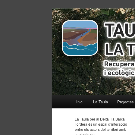
Recuperant els equilibris social
ISACC TorDel
Menú
Inici
Ir
Ir
La Taula
Projectes
principal
al
al
La Taula per al Delta i la Baixa
Tordera és un espai d’interacció
contenido
contenido
entre els actors del territori amb
l’objectiu de