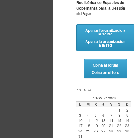
Red Ibérica de Espacios de
Gobernanza para la Gestión
del Agua
Apunta l'organització a
la xarxa
Apunta la organización
a la red
Opina al fòrum
Opina en el foro
AGENDA
AGOSTO 2026
L
M
X
J
V
S
D
1
2
3
4
5
6
7
8
9
10
11
12
13
14
15
16
17
18
19
20
21
22
23
24
25
26
27
28
29
30
31