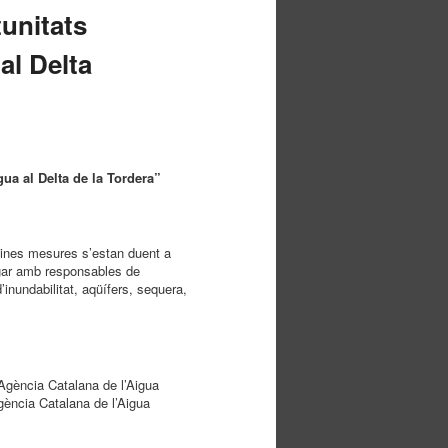
tunitats
al Delta
ua al Delta de la Tordera”
uines mesures s’estan duent a
logar amb responsables de
inundabilitat, aqüífers, sequera,
l’Agència Catalana de l’Aigua
gència Catalana de l’Aigua