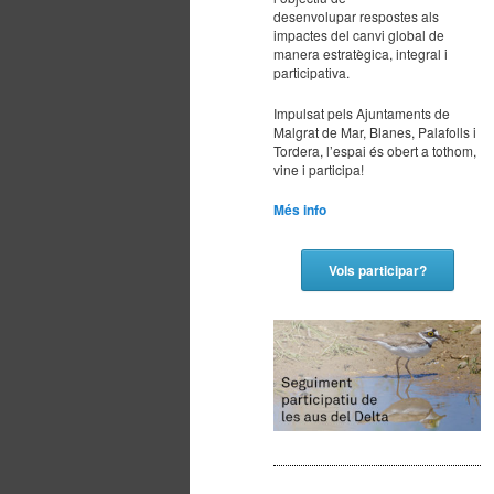
desenvolupar respostes als
principal
secundario
impactes del canvi global de
manera estratègica, integral i
participativa.
Impulsat pels Ajuntaments de
Malgrat de Mar, Blanes, Palafolls i
Tordera, l’espai és obert a tothom,
vine i participa!
Més info
Vols participar?