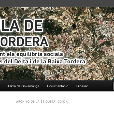
s i ecològics del Delta i de la Baixa Tordera
ta
Xarxa de Governança
Documentació
Glossari
ARCHIVO DE LA ETIQUETA:
CONCA