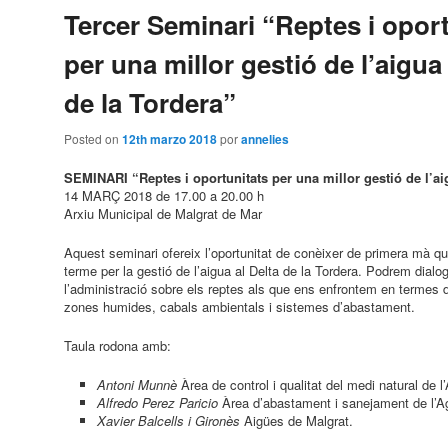
Tercer Seminari “Reptes i opor
per una millor gestió de l’aigua 
de la Tordera”
Posted on
12th marzo 2018
por
annelies
SEMINARI “Reptes i oportunitats per una millor gestió de l’aig
14 MARÇ 2018 de 17.00 a 20.00 h
Arxiu Municipal de Malgrat de Mar
Aquest seminari ofereix l’oportunitat de conèixer de primera mà q
terme per la gestió de l’aigua al Delta de la Tordera. Podrem dia
l’administració sobre els reptes als que ens enfrontem en termes d’
zones humides, cabals ambientals i sistemes d’abastament.
Taula rodona amb:
Antoni Munnè
Àrea de control i qualitat del medi natural de 
Alfredo Perez Paricio
Àrea d’abastament i sanejament de l’A
Xavier Balcells i Gironès
Aigües de Malgrat.