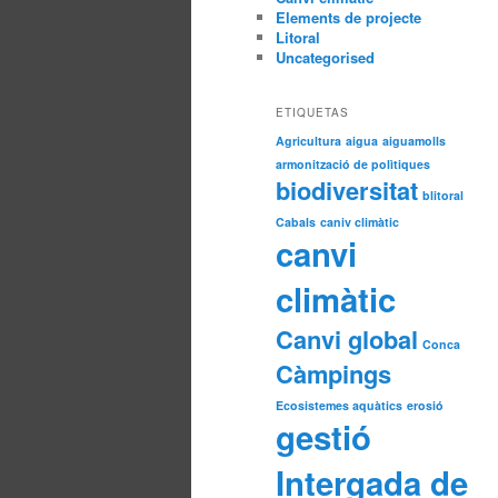
Elements de projecte
Litoral
Uncategorised
ETIQUETAS
Agricultura
aigua
aiguamolls
armonització de polìtiques
biodiversitat
blitoral
Cabals
caniv climàtic
canvi
climàtic
Canvi global
Conca
Càmpings
Ecosistemes aquàtics
erosió
gestió
Intergada de