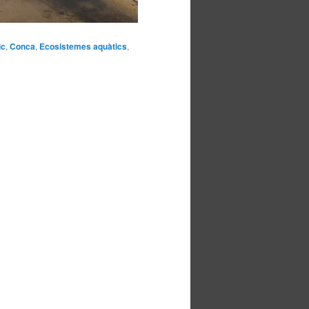
ic
,
Conca
,
Ecosistemes aquàtics
,