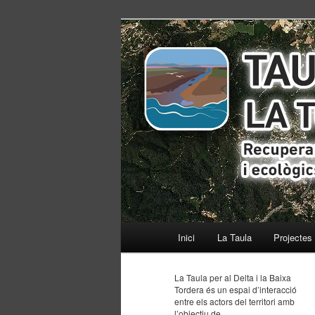
Recuperant els equilibris social
ISACC TorDel
Menú
Inici
Ir
Ir
La Taula
Projectes
principal
al
al
La Taula per al Delta i la Baixa
Tordera és un espai d’interacció
contenido
contenido
entre els actors del territori amb
l’objectiu de