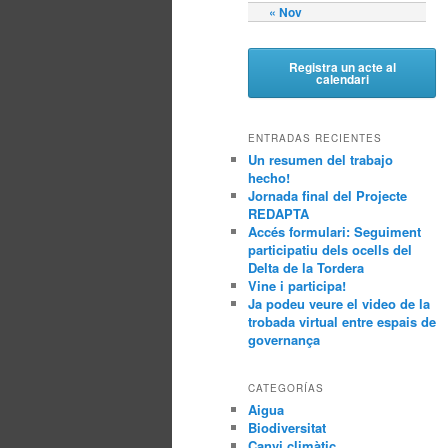
« Nov
Registra un acte al
calendari
ENTRADAS RECIENTES
Un resumen del trabajo
hecho!
Jornada final del Projecte
REDAPTA
Accés formulari: Seguiment
participatiu dels ocells del
Delta de la Tordera
Vine i participa!
Ja podeu veure el video de la
trobada virtual entre espais de
governança
CATEGORÍAS
Aigua
Biodiversitat
Canvi climàtic