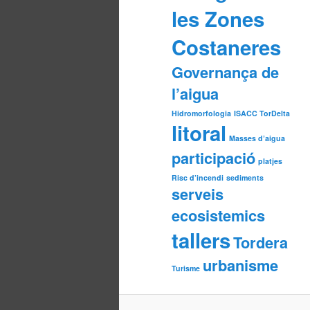
les Zones
Costaneres
Governança de
l’aigua
Hidromorfologia
ISACC TorDelta
litoral
Masses d’aigua
participació
platjes
Risc d’incendi
sediments
serveis
ecosistemics
tallers
Tordera
urbanisme
Turisme