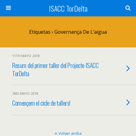
ISACC TorDelta
Etiquetas › Governança De L’aigua
11TH MAYO 2018
Resum del primer taller del Projecte ISACC
TorDelta
2ND MAYO 2018
Començem el cicle de tallers!
Volver arriba