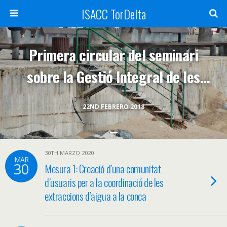
ISACC TorDelta
Primera circular del seminari
sobre la Gestió Integral de les
Zones Costaneres
22ND FEBRERO 2018
30TH MARZO 2020
MAR
30
Mesura 1: Creació d’una comunitat
d’usuaris per a la coordinació de les
extraccions d’aigua a la conca