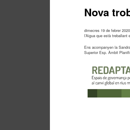
principal
Nova trob
dimecres 19 de febrer 2020,
l’Aigua que està treballant e
Ens acompanyen la Sandra R
Superior Esp. Àmbit Planifi