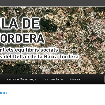
s i ecològics del Delta i de la Baixa Tordera
ta
Xarxa de Governança
Documentació
Glossari
nelies