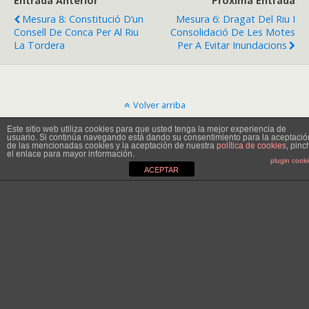
Entrada Anterior
Próxima Entrada
Mesura 8: Constitució D’un
Mesura 6: Dragat Del Riu I
Consell De Conca Per Al Riu
Consolidació De Les Motes
La Tordera
Per A Evitar Inundacions
Volver arriba
Este sitio web utiliza cookies para que usted tenga la mejor experiencia de
usuario. Si continúa navegando está dando su consentimiento para la aceptació
Móvil
Escritorio
de las mencionadas cookies y la aceptación de nuestra
política de cookies
, pinc
el enlace para mayor información.
plugin cook
ACEPTAR