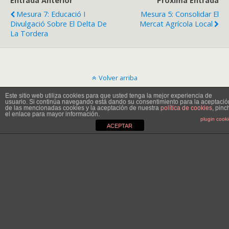
Entrada Anterior
Próxima Entrada
Mesura 7: Educació I
Mesura 5: Consolidar El
Divulgació Sobre El Delta De
Mercat Agrícola Local
La Tordera
Volver arriba
Este sitio web utiliza cookies para que usted tenga la mejor experiencia de
usuario. Si continúa navegando está dando su consentimiento para la aceptació
Móvil
Escritorio
de las mencionadas cookies y la aceptación de nuestra
política de cookies
, pinc
el enlace para mayor información.
plugin cook
ACEPTAR