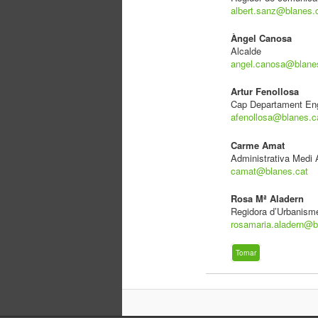
albert.sanz@blanes.
Àngel Canosa
Alcalde
angel.canosa@blane
Artur Fenollosa
Cap Departament Eng
afenollosa@blanes.c
Carme Amat
Administrativa Medi
camat@blanes.cat
Rosa Mª Aladern
Regidora d’Urbanism
rosamaria.aladern@b
Tornar