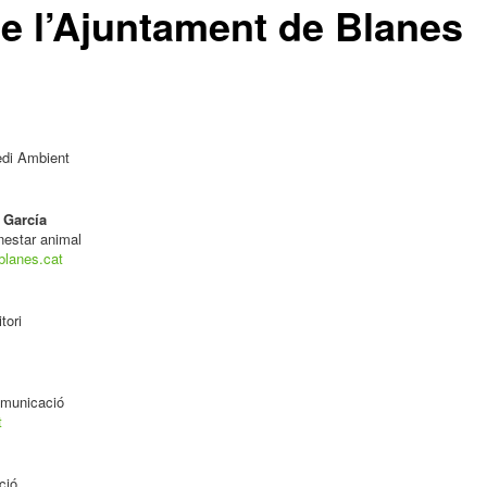
de l’Ajuntament de Blanes
edi Ambient
 García
nestar animal
blanes.cat
tori
omunicació
t
ció