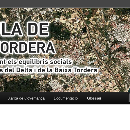
s i ecològics del Delta i de la Baixa Tordera
ta
Xarxa de Governança
Documentació
Glossari