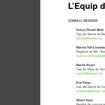
L’Equip 
principal
CONSELL REGIDOR
Dolors Rosell Melé
Cap del Servei de M
drosell@blanes.cat
Marina Vall-Llosada
Regidora de MA i Be
marina.vall-llosada@
Narcís Sicart
Cap de l’Àrea de Terri
nsicart@blanes.cat
Eva Palau
Cap del Servei de C
evapalau@blanes.ca
Albert Sanz
Regidor de comunica