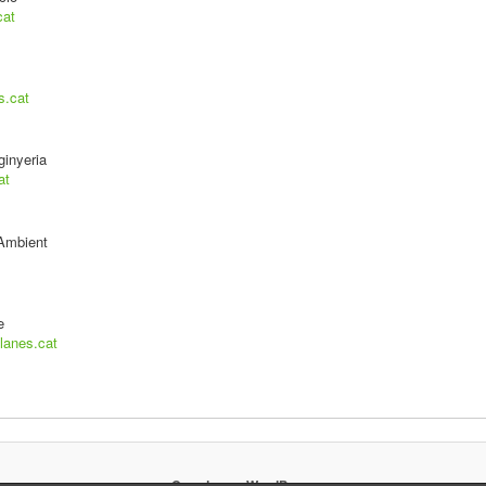
cat
s.cat
inyeria
at
 Ambient
e
lanes.cat
Creado con WordPress