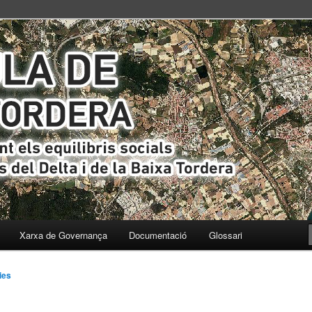
s i ecològics del Delta i de la Baixa Tordera
ta
Xarxa de Governança
Documentació
Glossari
ies