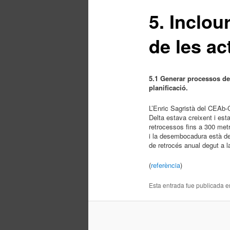
principal
5. Inclou
de les ac
5.1 Generar processos de p
planificació.
L’Enric Sagristà del CEAb-C
Delta estava creixent i est
retrocessos fins a 300 metr
i la desembocadura està d
de retrocés anual degut a la
(
referència
)
Esta entrada fue publicada 