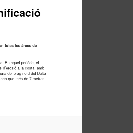
nificació
en totes les àrees de
ra. En aquel perióde, el
s d’erosió a la costa, amb
ona del braç nord del Delta
staca que més de 7 metres