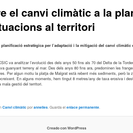
re el canvi climàtic a la pla
tuacions al territori
lanificació estratègica per l’adaptació i la mitigació del canvi climàtic 
SIC va analitzar l’evolució des dels anys 50 fins als 70 del Delta de la Torde
ava guanyant terreny al mar. Des dels anys 80 fins ara, predominen les frange
es. Per algun motiu la platja de Malgrat està rebent més sediments, però la z
ecreixent. En alguns moments, hem tingut 8 metres/any de taxa erosiva i de
 mala gestió del territori.
en
Canvi climàtic
por
annelies
. Guarda el
enlace permanente
.
Creado con WordPress