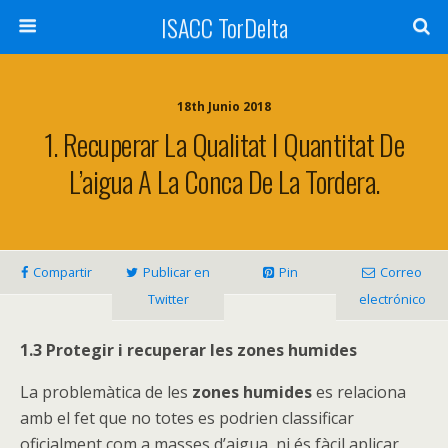
ISACC TorDelta
18th Junio 2018
1. Recuperar La Qualitat I Quantitat De
L’aigua A La Conca De La Tordera.
Compartir
Publicar en
Pin
Correo
Twitter
electrónico
1.3 Protegir i recuperar les zones humides
La problemàtica de les
zones humides
es relaciona
amb el fet que no totes es podrien classificar
oficialment com a masses d’aigua, ni és fàcil aplicar